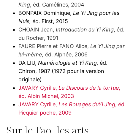
King
, éd. Camélines, 2004
BONPAIX Dominique,
Le Yi Jing pour les
Nuls,
éd. First, 2015
CHOAIN Jean,
Introduction au Yi King
, éd.
du Rocher, 1991
FAURE Pierre et FANO Alice,
Le Yi Jing par
lui-même,
éd. Alphée, 2006
DA LIU,
Numérologie et Yi King,
éd.
Chiron, 1987 (1972 pour la version
originale)
JAVARY Cyrille,
Le Discours de la tortue,
éd. Albin Michel, 2003
JAVARY Cyrille,
Les Rouages duYi Jing
, éd.
Picquier poche, 2009
Sur le Tao, les arts