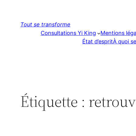
Aller
au
contenu
Tout se transforme
Consultations Yi King
Mentions léga
État d’esprit
À quoi se
Étiquette :
retrouv