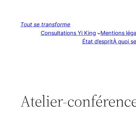
Aller
au
contenu
Tout se transforme
Consultations Yi King
Mentions léga
État d’esprit
À quoi se
Atelier-conférence