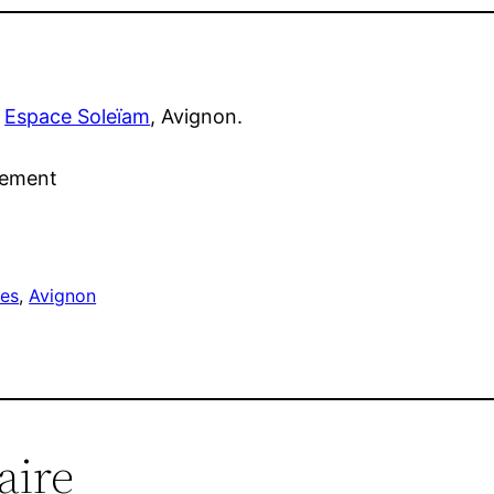
:
Espace Soleïam
, Avignon.
èrement
ges
, 
Avignon
aire