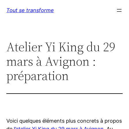
Aller
Tout se transforme
au
contenu
Atelier Yi King du 29
mars à Avignon :
préparation
Voici quelques éléments plus concrets à propos
de
l’atelier Yi King du 29 mars à Avignon
. Au