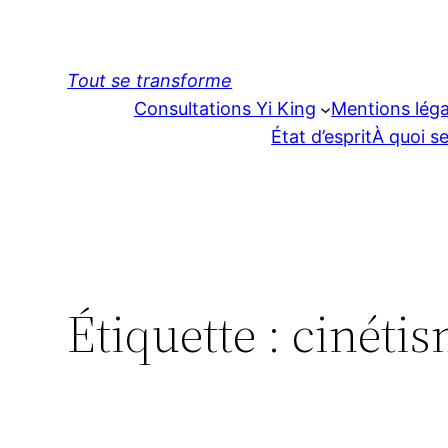
Aller
au
contenu
Tout se transforme
Consultations Yi King
Mentions léga
État d’esprit
À quoi se
Étiquette :
cinéti