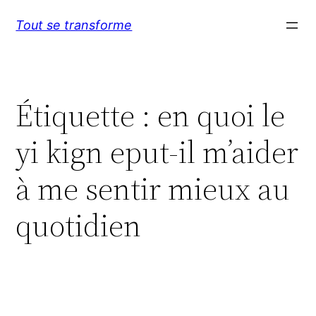
Aller
Tout se transforme
au
contenu
Étiquette :
en quoi le
yi kign eput-il m’aider
à me sentir mieux au
quotidien