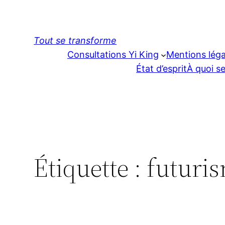
Aller
au
contenu
Tout se transforme
Consultations Yi King
Mentions léga
État d’esprit
À quoi se
Étiquette :
futuri