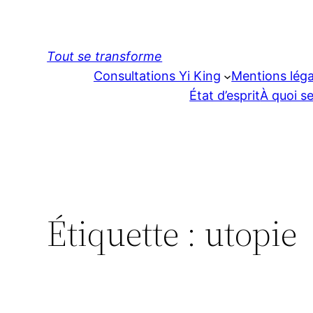
Aller
au
contenu
Tout se transforme
Consultations Yi King
Mentions léga
État d’esprit
À quoi se
Étiquette :
utopie