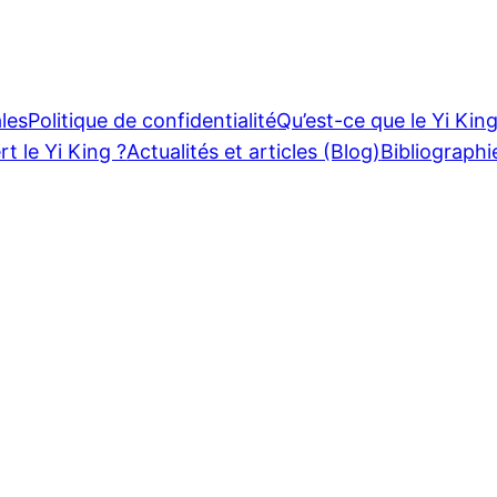
les
Politique de confidentialité
Qu’est-ce que le Yi King
rt le Yi King ?
Actualités et articles (Blog)
Bibliographi