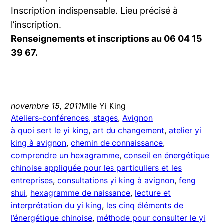
Inscription indispensable. Lieu précisé à
l’inscription.
Renseignements et inscriptions au 06 04 15
39 67.
novembre 15, 2011
Mlle Yi King
Ateliers-conférences, stages
, 
Avignon
à quoi sert le yi king
, 
art du changement
, 
atelier yi
king à avignon
, 
chemin de connaissance
, 
comprendre un hexagramme
, 
conseil en énergétique
chinoise appliquée pour les particuliers et les
entreprises
, 
consultations yi king à avignon
, 
feng
shui
, 
hexagramme de naissance
, 
lecture et
interprétation du yi king
, 
les cinq éléments de
l’énergétique chinoise
, 
méthode pour consulter le yi