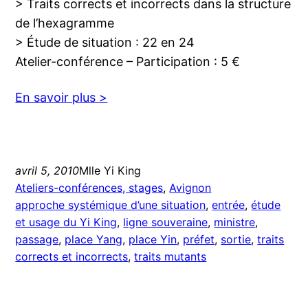
> Traits corrects et incorrects dans la structure
de l’hexagramme
> Étude de situation : 22 en 24
Atelier-conférence – Participation : 5 €
En savoir plus >
avril 5, 2010
Mlle Yi King
Ateliers-conférences, stages
, 
Avignon
approche systémique d’une situation
, 
entrée
, 
étude
et usage du Yi King
, 
ligne souveraine
, 
ministre
, 
passage
, 
place Yang
, 
place Yin
, 
préfet
, 
sortie
, 
traits
corrects et incorrects
, 
traits mutants