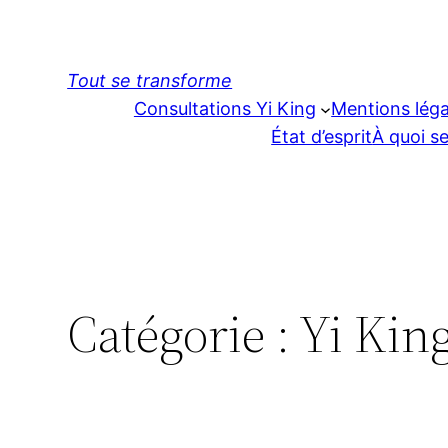
Aller
au
contenu
Tout se transforme
Consultations Yi King
Mentions léga
État d’esprit
À quoi se
Catégorie :
Yi King