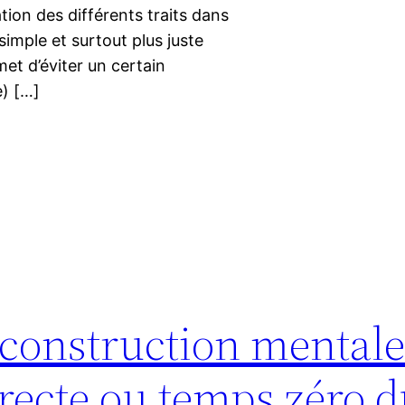
tion des différents traits dans
simple et surtout plus juste
met d’éviter un certain
e) […]
: construction mental
recte ou temps zéro 