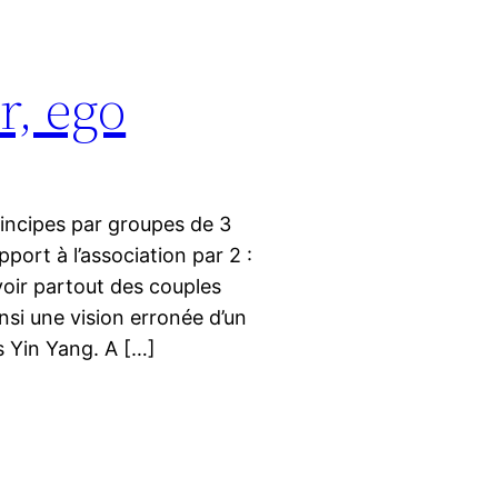
r, ego
rincipes par groupes de 3
ort à l’association par 2 :
voir partout des couples
nsi une vision erronée d’un
s Yin Yang. A […]